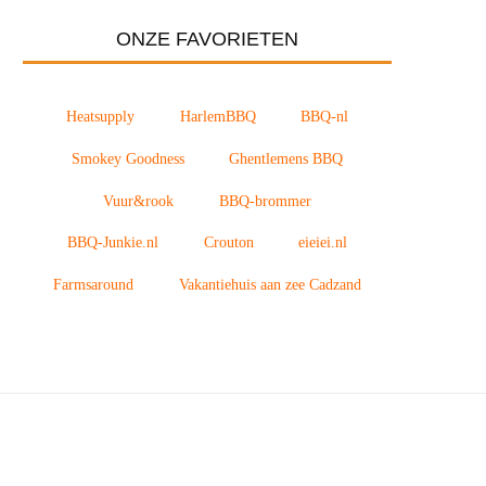
ONZE FAVORIETEN
Heatsupply
HarlemBBQ
BBQ-nl
Smokey Goodness
Ghentlemens BBQ
Vuur&rook
BBQ-brommer
BBQ-Junkie.nl
Crouton
eieiei.nl
Farmsaround
Vakantiehuis aan zee Cadzand