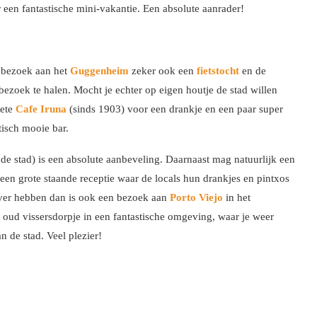
een fantastische mini-vakantie. Een absolute aanrader!
d bezoek aan het
Guggenheim
zeker ook een
fietstocht
en de
ezoek te halen. Mocht je echter op eigen houtje de stad willen
iete
Cafe Iruna
(sinds 1903) voor een drankje en een paar super
tisch mooie bar.
e stad) is een absolute aanbeveling. Daarnaast mag natuurlijk een
 een grote staande receptie waar de locals hun drankjes en pintxos
 over hebben dan is ook een bezoek aan
Porto Viejo
in het
n oud vissersdorpje in een fantastische omgeving, waar je weer
n de stad. Veel plezier!