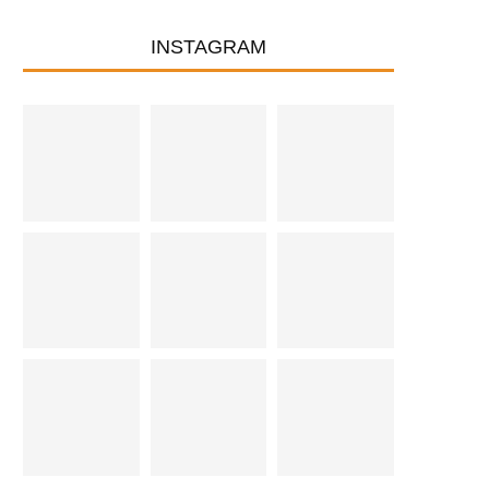
INSTAGRAM
DE EETBOETIEK SLUIS, HEERLIJKE
THAT’S TOAST, BRUGGE
EN UNIEKE EETPLEK
BESTE ONTBIJT OF BRUN