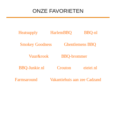
ONZE FAVORIETEN
Heatsupply
HarlemBBQ
BBQ-nl
Smokey Goodness
Ghentlemens BBQ
Vuur&rook
BBQ-brommer
BBQ-Junkie.nl
Crouton
eieiei.nl
Farmsaround
Vakantiehuis aan zee Cadzand