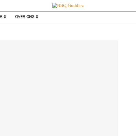
IE
OVER ONS