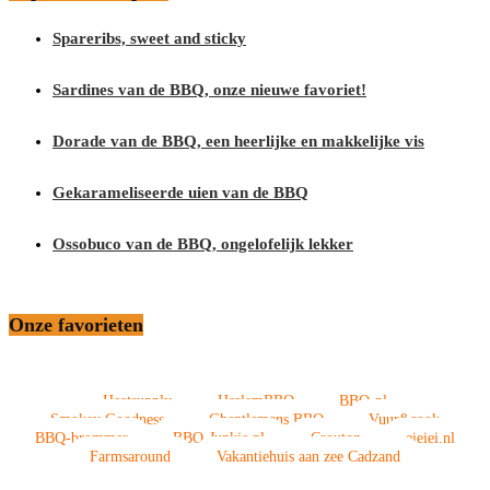
Spareribs, sweet and sticky
Sardines van de BBQ, onze nieuwe favoriet!
Dorade van de BBQ, een heerlijke en makkelijke vis
Gekarameliseerde uien van de BBQ
Ossobuco van de BBQ, ongelofelijk lekker
Onze favorieten
Heatsupply
HarlemBBQ
BBQ-nl
Smokey Goodness
Ghentlemens BBQ
Vuur&rook
BBQ-brommer
BBQ-Junkie.nl
Crouton
eieiei.nl
Farmsaround
Vakantiehuis aan zee Cadzand