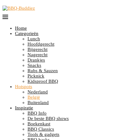
Home
Categorieën
Lunch
Hoofdgerecht
Bijgerecht
Nagerecht
Drankjes
Snacks
Rubs & Sauzen
Picknick
Kidsproof BBQ
Hotspots
Nederland
België
Buitenland
Inspiratie
BBQ Info
De beste BBQ shows
Boekenkast
BBQ Classics
Tools & gadgets
BBQ hacks