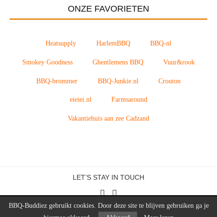
ONZE FAVORIETEN
Heatsupply
HarlemBBQ
BBQ-nl
Smokey Goodness
Ghentlemens BBQ
Vuur&rook
BBQ-brommer
BBQ-Junkie.nl
Crouton
eieiei.nl
Farmsaround
Vakantiehuis aan zee Cadzand
LET’S STAY IN TOUCH
BBQ-Buddiez gebruikt cookies. Door deze site te blijven gebruiken ga je
© 2026 BBQ Buddiez