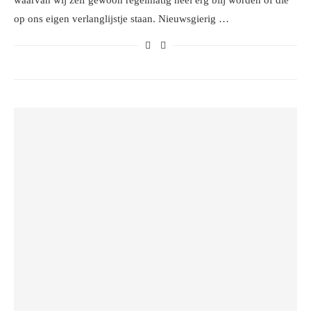
waarvan wij zelf gewoon regelmatig heel erg blij worden of die
op ons eigen verlanglijstje staan. Nieuwsgierig …