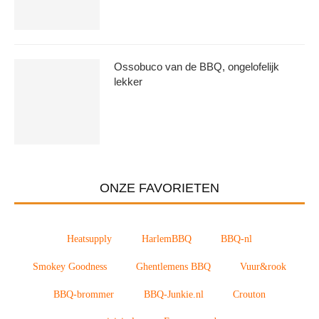
Ossobuco van de BBQ, ongelofelijk
lekker
ONZE FAVORIETEN
Heatsupply
HarlemBBQ
BBQ-nl
Smokey Goodness
Ghentlemens BBQ
Vuur&rook
BBQ-brommer
BBQ-Junkie.nl
Crouton