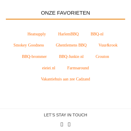
ONZE FAVORIETEN
Heatsupply
HarlemBBQ
BBQ-nl
Smokey Goodness
Ghentlemens BBQ
Vuur&rook
BBQ-brommer
BBQ-Junkie.nl
Crouton
eieiei.nl
Farmsaround
Vakantiehuis aan zee Cadzand
LET’S STAY IN TOUCH