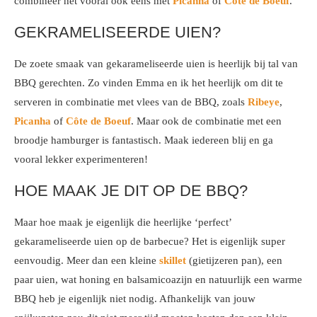
combineer het vooral ook eens met
Picanha
of
Côte de Boeuf
.
GEKRAMELISEERDE UIEN?
De zoete smaak van gekarameliseerde uien is heerlijk bij tal van
BBQ gerechten. Zo vinden Emma en ik het heerlijk om dit te
serveren in combinatie met vlees van de BBQ, zoals
Ribeye
,
Picanha
of
Côte
de Boeuf
. Maar ook de combinatie met een
broodje hamburger is fantastisch. Maak iedereen blij en ga
vooral lekker experimenteren!
HOE MAAK JE DIT OP DE BBQ?
Maar hoe maak je eigenlijk die heerlijke ‘perfect’
gekarameliseerde uien op de barbecue? Het is eigenlijk super
eenvoudig. Meer dan een kleine
skillet
(gietijzeren pan), een
paar uien, wat honing en balsamicoazijn en natuurlijk een warme
BBQ heb je eigenlijk niet nodig. Afhankelijk van jouw