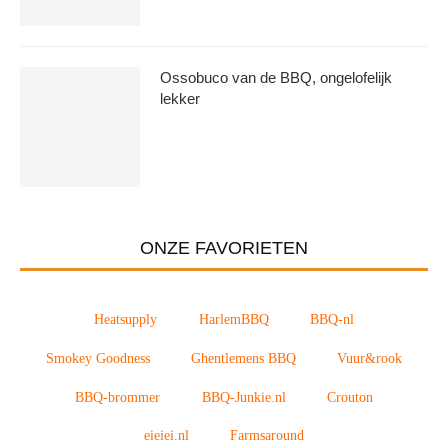
Ossobuco van de BBQ, ongelofelijk
lekker
ONZE FAVORIETEN
Heatsupply
HarlemBBQ
BBQ-nl
Smokey Goodness
Ghentlemens BBQ
Vuur&rook
BBQ-brommer
BBQ-Junkie.nl
Crouton
eieiei.nl
Farmsaround