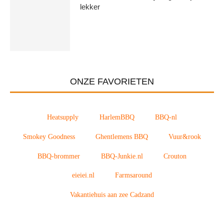
lekker
ONZE FAVORIETEN
Heatsupply
HarlemBBQ
BBQ-nl
Smokey Goodness
Ghentlemens BBQ
Vuur&rook
BBQ-brommer
BBQ-Junkie.nl
Crouton
eieiei.nl
Farmsaround
Vakantiehuis aan zee Cadzand