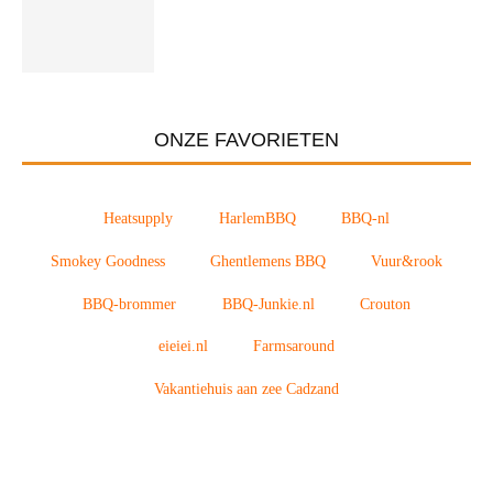
ONZE FAVORIETEN
Heatsupply
HarlemBBQ
BBQ-nl
Smokey Goodness
Ghentlemens BBQ
Vuur&rook
BBQ-brommer
BBQ-Junkie.nl
Crouton
eieiei.nl
Farmsaround
Vakantiehuis aan zee Cadzand