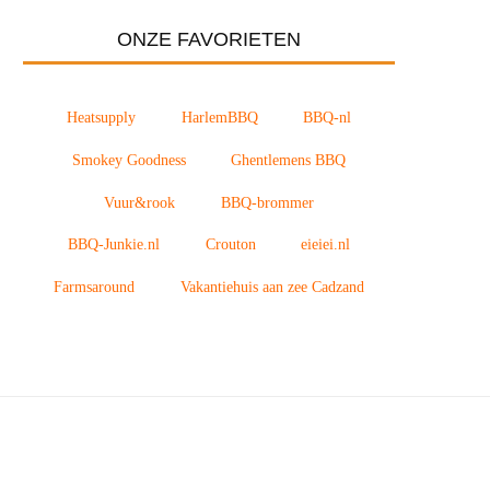
ONZE FAVORIETEN
Heatsupply
HarlemBBQ
BBQ-nl
Smokey Goodness
Ghentlemens BBQ
Vuur&rook
BBQ-brommer
BBQ-Junkie.nl
Crouton
eieiei.nl
Farmsaround
Vakantiehuis aan zee Cadzand