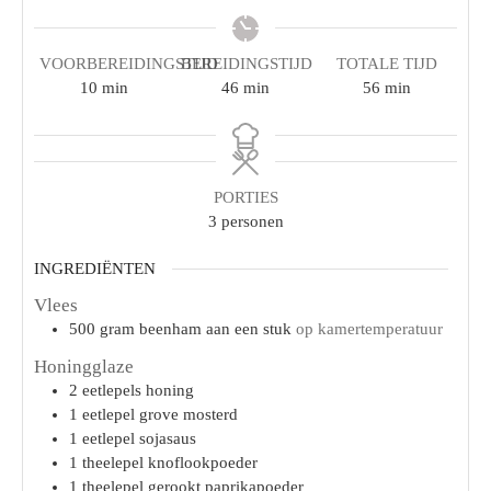
VOORBEREIDINGSTIJD
BEREIDINGSTIJD
TOTALE TIJD
10
min
46
min
56
min
PORTIES
3
personen
INGREDIËNTEN
Vlees
500
gram
beenham aan een stuk
op kamertemperatuur
Honingglaze
2
eetlepels
honing
1
eetlepel
grove mosterd
1
eetlepel
sojasaus
1
theelepel
knoflookpoeder
1
theelepel
gerookt paprikapoeder