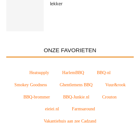
lekker
ONZE FAVORIETEN
Heatsupply
HarlemBBQ
BBQ-nl
Smokey Goodness
Ghentlemens BBQ
Vuur&rook
BBQ-brommer
BBQ-Junkie.nl
Crouton
eieiei.nl
Farmsaround
Vakantiehuis aan zee Cadzand