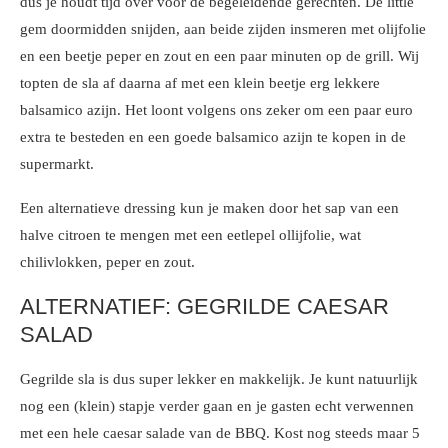
dus je houdt tijd over voor de begeleidende gerechten. De little
gem doormidden snijden, aan beide zijden insmeren met olijfolie
en een beetje peper en zout en een paar minuten op de grill. Wij
topten de sla af daarna af met een klein beetje erg lekkere
balsamico azijn. Het loont volgens ons zeker om een paar euro
extra te besteden en een goede balsamico azijn te kopen in de
supermarkt.
Een alternatieve dressing kun je maken door het sap van een
halve citroen te mengen met een eetlepel ollijfolie, wat
chilivlokken, peper en zout.
ALTERNATIEF: GEGRILDE CAESAR
SALAD
Gegrilde sla is dus super lekker en makkelijk. Je kunt natuurlijk
nog een (klein) stapje verder gaan en je gasten echt verwennen
met een hele caesar salade van de BBQ. Kost nog steeds maar 5