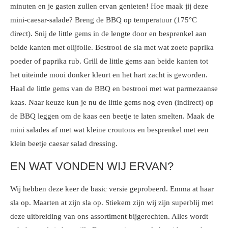
minuten en je gasten zullen ervan genieten! Hoe maak jij deze
mini-caesar-salade? Breng de BBQ op temperatuur (175°C
direct). Snij de little gems in de lengte door en besprenkel aan
beide kanten met olijfolie. Bestrooi de sla met wat zoete paprika
poeder of paprika rub. Grill de little gems aan beide kanten tot
het uiteinde mooi donker kleurt en het hart zacht is geworden.
Haal de little gems van de BBQ en bestrooi met wat parmezaanse
kaas. Naar keuze kun je nu de little gems nog even (indirect) op
de BBQ leggen om de kaas een beetje te laten smelten. Maak de
mini salades af met wat kleine croutons en besprenkel met een
klein beetje caesar salad dressing.
EN WAT VONDEN WIJ ERVAN?
Wij hebben deze keer de basic versie geprobeerd. Emma at haar
sla op. Maarten at zijn sla op. Stiekem zijn wij zijn superblij met
deze uitbreiding van ons assortiment bijgerechten. Alles wordt