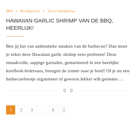
BBQ
Hoofdgerecht
Vis en Schelpdieren
HAWAIIAN GARLIC SHRIMP VAN DE BBQ,
HEERLIJK!
Ben jij fan van authentieke smaken van de barbecue? Dan moet
je zeker deze Hawaiian garlic shrimp eens proberen! Deze
smaakvolle, sappige garnalen, gemarineerd in een heerlijke
knoflook-botersaus, brengen de zomer naar je bord! Of je nu een
barbecuefeestje organiseert of gewoon lekker wilt genieten …
1
2
3
…
6