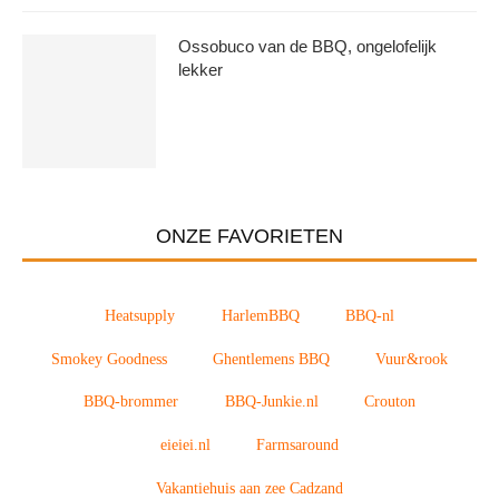
Ossobuco van de BBQ, ongelofelijk
lekker
ONZE FAVORIETEN
Heatsupply
HarlemBBQ
BBQ-nl
Smokey Goodness
Ghentlemens BBQ
Vuur&rook
BBQ-brommer
BBQ-Junkie.nl
Crouton
eieiei.nl
Farmsaround
Vakantiehuis aan zee Cadzand