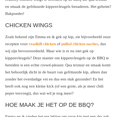
en smaak de gefrituurde kippenvleugels benaderen. Het geheim?
Bakpoeder!
CHICKEN WINGS
Zoals bekend zijn Emma en ik gek op kip, zie bijvoorbeeld onze
recepten voor
roadkill chicken
of
pulled chicken nachos
, dus
wij zijn bevooroordeeld. Maar wie is er nu niet gek op
kippenvleugels? Deze manier om kippenvleugels op de BBQ te
bereiden is een echte crowd-pleaser. Qua textuur en smaak komt
het behoorlijk dicht in de buurt van gefrituurde kip, alleen dan
zonder het overdadige vet en dus een stuk gezonder! En het
heeft ook nog een kleine kick (of een grote, als je meer chili
peper toevoegt), dus wat wil je nog meer?
HOE MAAK JE HET OP DE BBQ?
Emma en ik vinden het erg lekker om onze kip met een dry rub