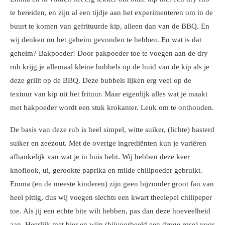
te bereiden, en zijn al een tijdje aan het experimenteren om in de
buurt te komen van gefrituurde kip, alleen dan van de BBQ. En
wij denken nu het geheim gevonden te hebben. En wat is dat
geheim? Bakpoeder! Door pakpoeder toe te voegen aan de dry
rub krijg je allemaal kleine bubbels op de huid van de kip als je
deze grillt op de BBQ. Deze bubbels lijken erg veel op de
textuur van kip uit het frituur. Maar eigenlijk alles wat je maakt
met bakpoeder wordt een stuk krokanter. Leuk om te onthouden.
De basis van deze rub is heel simpel, witte suiker, (lichte) basterd
suiker en zeezout. Met de overige ingrediënten kun je variëren
afhankelijk van wat je in huis hebt. Wij hebben deze keer
knoflook, ui, gerookte paprika en milde chilipoeder gebruikt.
Emma (en de meeste kinderen) zijn geen bijzonder groot fan van
heel pittig, dus wij voegen slechts een kwart theelepel chilipeper
toe. Als jij een echte bite wilt hebben, pas dan deze hoeveelheid
aan. Heerlijk met bier en wijn (bijvoorbeeld een droge rose) voor