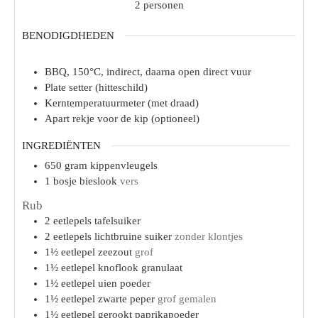
2
personen
BENODIGDHEDEN
BBQ, 150°C, indirect, daarna open direct vuur
Plate setter (hitteschild)
Kerntemperatuurmeter (met draad)
Apart rekje voor de kip (optioneel)
INGREDIËNTEN
650
gram
kippenvleugels
1
bosje
bieslook
vers
Rub
2
eetlepels
tafelsuiker
2
eetlepels
lichtbruine suiker
zonder klontjes
1½
eetlepel
zeezout
grof
1½
eetlepel
knoflook granulaat
1½
eetlepel
uien poeder
1½
eetlepel
zwarte peper
grof gemalen
1½
eetlepel
gerookt paprikapoeder